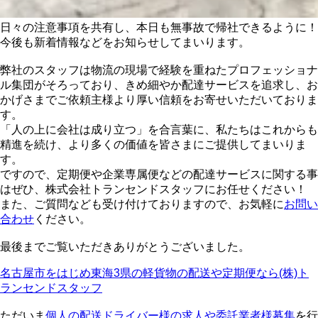
日々の注意事項を共有し、本日も無事故で帰社できるように！
今後も新着情報などをお知らせしてまいります。
弊社のスタッフは物流の現場で経験を重ねたプロフェッショナ
ル集団がそろっており、きめ細やか配達サービスを追求し、お
かげさまでご依頼主様より厚い信頼をお寄せいただいておりま
す。
「人の上に会社は成り立つ」を合言葉に、私たちはこれからも
精進を続け、より多くの価値を皆さまにご提供してまいりま
す。
ですので、定期便や企業専属便などの配達サービスに関する事
はぜひ、株式会社トランセンドスタッフにお任せください！
また、ご質問なども受け付けておりますので、お気軽に
お問い
合わせ
ください。
最後までご覧いただきありがとうございました。
名古屋市をはじめ東海3県の軽貨物の配送や定期便なら(株)ト
ランセンドスタッフ
ただいま
個人の配送ドライバー様の求人や委託業者様募集
を行