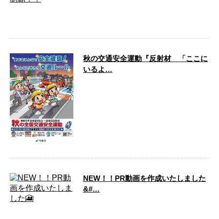
母校後輩達が神宮大会優勝しました。長い
歴史の中で成し遂げる事の 出来なかった
が、偉業を達成してくれま …
秋の交通安全運動『反射材 「ここに
いるよ…
こんにちは！ 名古屋市北区の貨物軽運送事
業の、株式会社トランセンドスタッフで
す。 弊社は愛知県名古屋 …
NEW！！PR動画を作成いたしました
&#…
こんにちは！ 愛知県名古屋市の軽貨物運送
事業のトランセンドスタッフです。 弊社は
名古屋市を中心に、愛 …