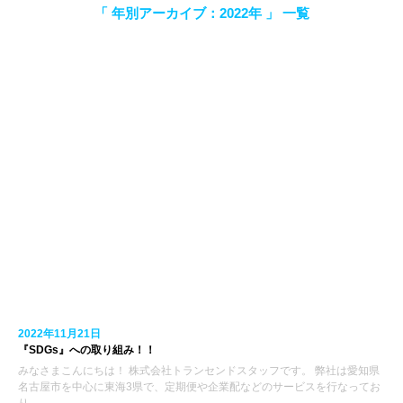
「 年別アーカイブ：2022年 」 一覧
2022年11月21日
『SDGs』への取り組み！！
みなさまこんにちは！ 株式会社トランセンドスタッフです。 弊社は愛知県
名古屋市を中心に東海3県で、定期便や企業配などのサービスを行なってお